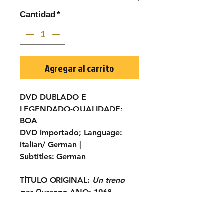
Cantidad
*
Agregar al carrito
DVD DUBLADO E
LEGENDADO-
QUALIDADE:
BOA
DVD importado;
Language:
italian/ German |
Subtitles:
German
TÍTULO ORIGINAL:
Un treno
per Durango
ANO:
1968
ELENCO:
Anthony Steffen,