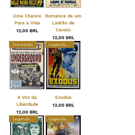
Uma Chance
Romance de um
Para a Vida
Ladrão de
Cavalo
Precio
12,00 BRL
Precio
12,00 BRL
Importado
Legendado
A Voz da
Exodus
Liberdade
Precio
12,00 BRL
Precio
12,00 BRL
Legendado Restaurado
Legendado Restaurado