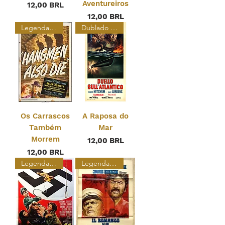
Aventureiros
Precio
12,00 BRL
Precio
12,00 BRL
Legendado Restaurado
Dublado Restaurado
Os Carrascos
A Raposa do
Também
Mar
Morrem
Precio
12,00 BRL
Precio
12,00 BRL
Legendado
Legendado