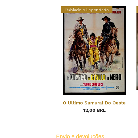
Dublado e Legendado
O Ultimo Samurai Do Oeste
Precio
12,00 BRL
Envio e devoluções