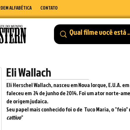
DEM ALFABÉTICA
CONTATO
Eli Wallach
Eli Herschel Wallach, nasceu em
Nova Iorque,
E.U.A. em
faleceu em
24 de junho
de
2014. F
oi um
ator
norte-ame
de
origem judaica.
Seu papel mais conhecido foi o de Tuco Maria, o "feio" n
cattivo
"