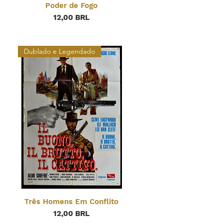
Poder de Fogo
Precio
12,00 BRL
Dublado e Legendado
Três Homens Em Conflito
Precio
12,00 BRL