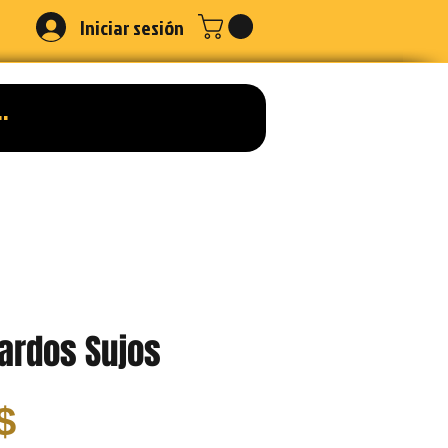
Iniciar sesión
ardos Sujos
Price
$