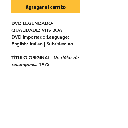
Agregar al carrito
DVD LEGENDADO-
QUALIDADE:
VHS BOA
DVD Importado;Language:
English/ italian | Subtitles: no
TÍTULO ORIGINAL:
Un dólar de
recompensa
1972
ELENCO:
Peter Lee Lawrence,
Orchidea De Santis, Carlos
Romero Marchent, Andrés
Mejuto, Eduardo Calvo, Raf
Baldassarre, Luis Induni, Frank
Braña...