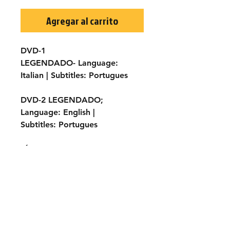
Agregar al carrito
DVD-1
LEGENDADO- Language:
Italian | Subtitles: Portugues
DVD-2
LEGENDADO
;
Language:
English |
Subtitles:
Portugues
TÍTULO ORIGINAL:
O tutto o
niente
ANO:
1968
ELENCO:
George Ardisson,
Isarco Ravaioli, Akim Tamiroff
Lorenza Guerrieri, Mara Krupp,
Ivan Scratuglia.