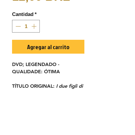
Cantidad
*
Agregar al carrito
DVD; LEGENDADO -
QUALIDADE:
ÓTIMA
TÍTULO ORIGINAL:
I due figli di
Ringo
ANO:
1966
ELENCO:
Franco Franchi, Ciccio
Ingrassia, George
Hilton, Orchidea De
Santis, Ignazio Spalla, Mimmo