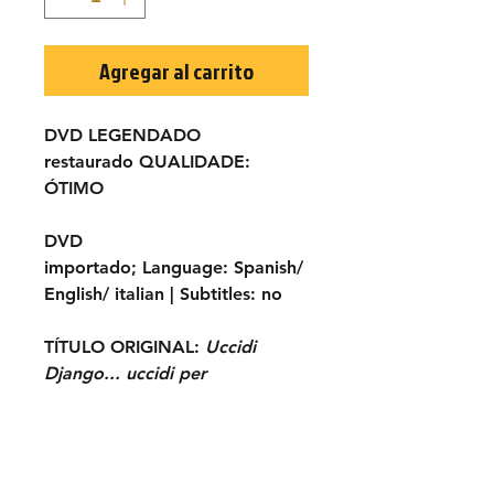
Agregar al carrito
DVD LEGENDADO
restaurado
QUALIDADE:
ÓTIMO
DVD
importado;
Language:
Spanish/
English/ italian |
Subtitles:
no
TÍTULO ORIGINAL:
Uccidi
Django... uccidi per
primo!!!
ANO:
1971
ELENCO:
Giacomo Rossi-Stuart,
George Wang, Aldo Sambrell,