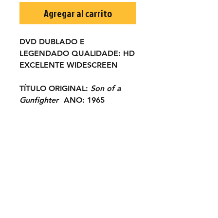
Agregar al carrito
DVD DUBLADO E
LEGENDADO
QUALIDADE:
HD
EXCELENTE WIDESCREEN
TÍTULO ORIGINAL:
Son of a
Gunfighter
ANO:
1965
ELENCO:
Russ Tamblyn, Kieron
Moore, Fernando Rey, Aldo
Sambrell, Antonio Casas, James
Philbrook, María Granada, Julio
Pérez Tabernero...