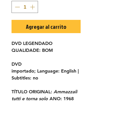
Agregar al carrito
DVD LEGENDADO
QUALIDADE:
BOM
DVD
importado;
Language:
English |
Subtitles:
no
TÍTULO ORIGINAL:
Ammazzali
tutti e torna solo
ANO:
1968
ELENCO:
Chuck Connors, Frank
Wolff, Franco Citti, Leo
Anchóriz, Furio Meniconi, Ken