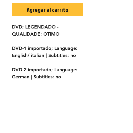
Agregar al carrito
DVD; LEGENDADO
-
QUALIDADE:
OTIMO
DVD-1 importado;
Language:
English/ italian |
Subtitles:
no
DVD-2 importado;
Language:
German |
Subtitles:
no
TÍTULO ORIGINAL:
1000 dollari
sul nero
ANO:
1966
ELENCO:
Anthony Steffen,
John Garko, Erika Blanc,