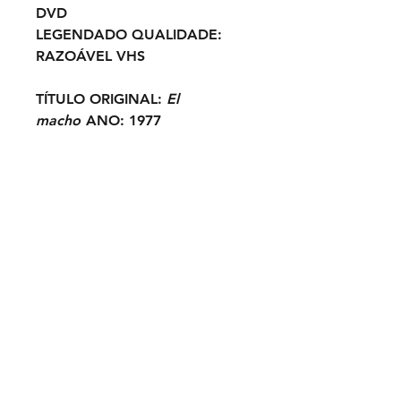
DVD
LEGENDADO
QUALIDADE:
RAZOÁVEL VHS
TÍTULO ORIGINAL:
El
macho
ANO:
1977
ELENCO:
Carlos Monzón,
George Hilton, Malisa Longo,
Susana Giménez, Benito
Stefanelli, Gilberto Galimberti...