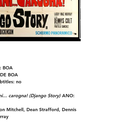
: BOA
DE BOA
btitles:
no
ni... carogna! (Django Story)
ANO:
n Mitchell, Dean Strafford, Dennis
rray