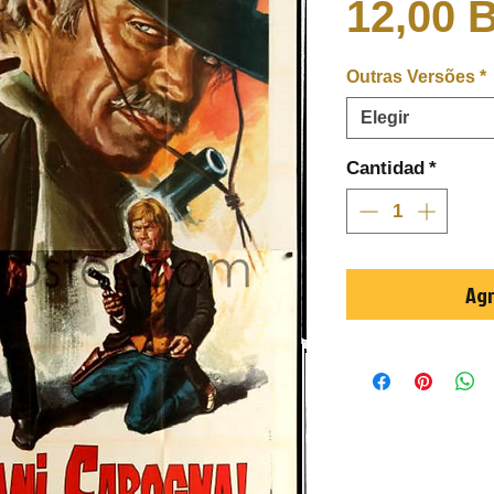
12,00 
Outras Versões
*
Elegir
Cantidad
*
Agr