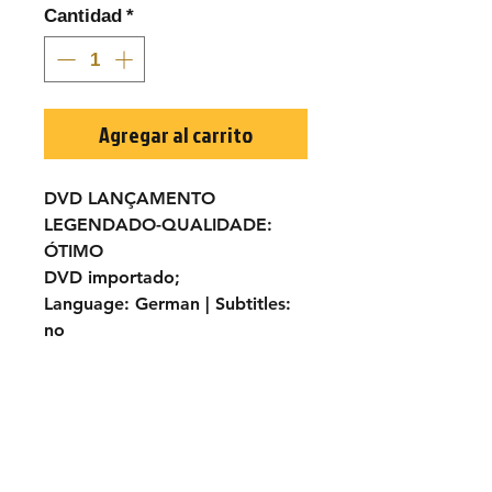
Cantidad
*
Agregar al carrito
DVD LANÇAMENTO
LEGENDADO-
QUALIDADE:
ÓTIMO
DVD importado;
Language:
German |
Subtitles:
no
TÍTULO ORIGINAL:
El kárate, el
Colt y el impostor
ANO:
1974
ELENCO:
Lee Van Cleef, Lo
Lieh, Patty Shepperd, Femi