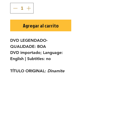
Agregar al carrito
DVD LEGENDADO-
QUALIDADE:
BOA
DVD importado;
Language:
English |
Subtitles:
no
TÍTULO ORIGINAL:
Dinamite
Jim
ANO:
1966
ELENCO:
Luis Davila, Fernando
Sancho, Rosalba Neri, Aldo
Sanbrell, Maria Pia Conte,
Miguel della Riva, Giovanni
Scratuglia