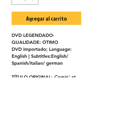
Agregar al carrito
DVD LEGENDADO-
QUALIDADE:
ÓTIMO
DVD importado;
Language:
English |
Subtitles:
English/
Spanish/italian/ german
TÍTULO ORIGINAL:
Comin' at
Ya!
ANO:
1981
ELENCO:
Tony Anthony, Gene
Quintano, Victoria Abril,
Ricardo Palacios, Luis Barboo,
Charly Bravo...