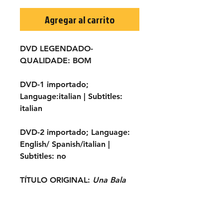
Agregar al carrito
DVD LEGENDADO-
QUALIDADE:
BOM
DVD-1 importado;
Language:
italian |
Subtitles:
italian
DVD-2 importado;
Language:
English/ Spanish/italian |
Subtitles:
no
TÍTULO ORIGINAL:
Una Bala
marcada / Dio in
Cielo...Arizona in Terra!
ANO:
1972