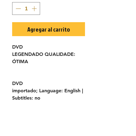
Agregar al carrito
DVD
LEGENDADO
QUALIDADE:
ÓTIMA
DVD
importado;
Language:
English |
Subtitles:
no
TÍTULO ORIGINAL:
Amore,
piombo e furore
ANO:
1978
ELENCO:
Fabio Testi, Warren