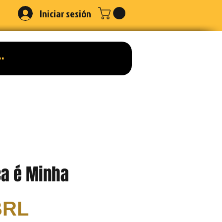
Iniciar sesión
ça é Minha
Precio
BRL