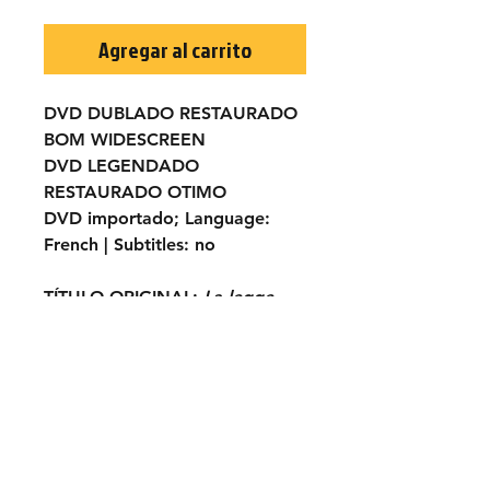
Agregar al carrito
DVD DUBLADO RESTAURADO
BOM WIDESCREEN
DVD LEGENDADO
RESTAURADO OTIMO
DVD importado;
Language:
French |
Subtitles:
no
TÍTULO ORIGINAL:
La legge
della violenza (Tutti o
nessuno)
ANO:
1969
ELENCO:
George Greenwood,
Ángel Aranda, Miguel de la
Riva (Michael Riva)...