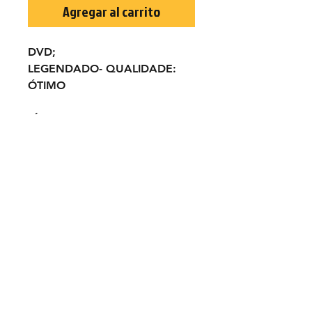
Agregar al carrito
DVD;
LEGENDADO-
QUALIDADE:
ÓTIMO
TÍTULO ORIGINAL:
Corte
Marziale
ANO:
1973
ELENCO:
Vassili Karis, Craig
Hill, Jack Betts...