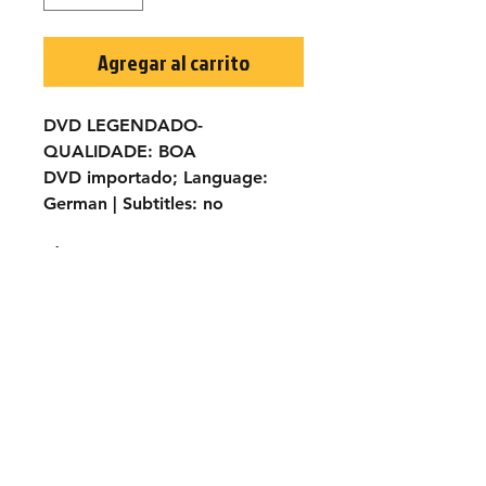
Agregar al carrito
DVD LEGENDADO-
QUALIDADE:
BOA
DVD importado;
Language:
German |
Subtitles:
no
TÍTULO ORIGINAL:
La collera
del vento
ANO:
1970
ELENCO:
Terence Hill, Maria
Grazia Buccella, Fernando Rey,
Jose Manuel Martin...